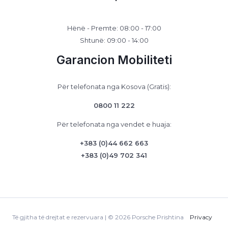
Hënë - Premte: 08:00 - 17:00
Shtunë: 09:00 - 14:00
Garancion Mobiliteti
Për telefonata nga Kosova (Gratis):
0800 11 222
Për telefonata nga vendet e huaja:
+383 (0)44 662 663
+383 (0)49 702 341
Të gjitha të drejtat e rezervuara | © 2026 Porsche Prishtina
Privacy