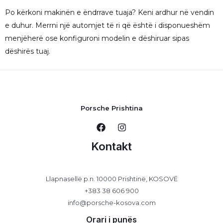
Po kërkoni makinën e ëndrrave tuaja? Keni ardhur në vendin
e duhur. Merrni një automjet të ri që është i disponueshëm
menjëherë ose konfiguroni modelin e dëshiruar sipas
dëshirës tuaj.
Porsche Prishtina
Kontakt
Llapnasellë p.n. 10000 Prishtinë, KOSOVË
+383 38 606 900
info@porsche-kosova.com
Orari i punës