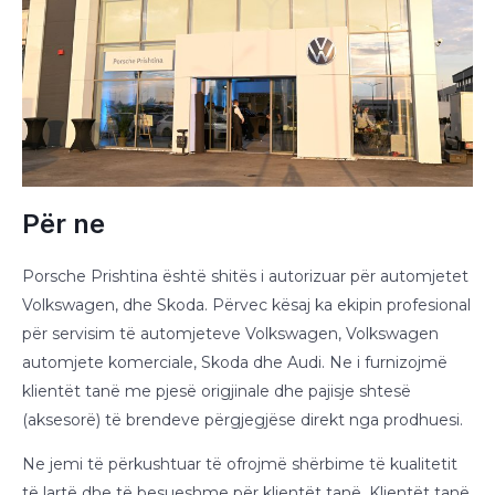
Për ne
Porsche Prishtina është shitës i autorizuar për automjetet
Volkswagen, dhe Skoda. Përvec kësaj ka ekipin profesional
për servisim të automjeteve Volkswagen, Volkswagen
automjete komerciale, Skoda dhe Audi. Ne i furnizojmë
klientët tanë me pjesë origjinale dhe pajisje shtesë
(aksesorë) të brendeve përgjegjëse direkt nga prodhuesi.
Ne jemi të përkushtuar të ofrojmë shërbime të kualitetit
të lartë dhe të besueshme për klientët tanë. Klientët tanë