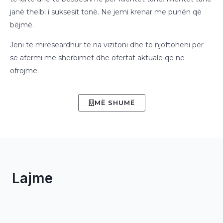
janë thelbi i suksesit tonë. Ne jemi krenar me punën që
bëjmë.
Jeni të mirëseardhur të na vizitoni dhe të njoftoheni për
së afërmi me shërbimet dhe ofertat aktuale që ne
ofrojmë.
MË SHUMË
Lajme