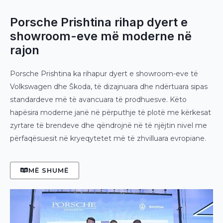
Porsche Prishtina rihap dyert e
showroom-eve më moderne në
rajon
Porsche Prishtina ka rihapur dyert e showroom-eve të
Volkswagen dhe Škoda, të dizajnuara dhe ndërtuara sipas
standardeve më të avancuara të prodhuesve. Këto
hapësira moderne janë në përputhje të plotë me kërkesat
zyrtare të brendeve dhe qëndrojnë në të njëjtin nivel me
përfaqësuesit në kryeqytetet më të zhvilluara evropiane.
MË SHUMË